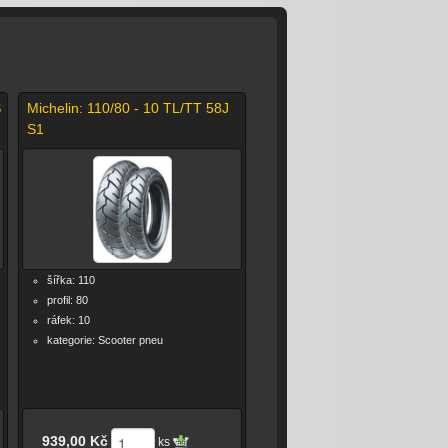
S
Michelin: 110/80 - 10 TL/TT 58J
S1
šířka: 110
profil: 80
ráfek: 10
kategorie: Scooter pneu
939,00 Kč
ks