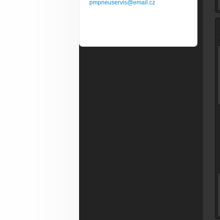
pmpneuservis@email.cz