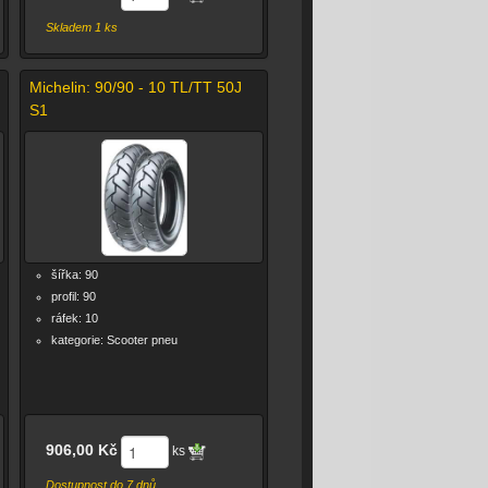
Skladem 1 ks
Michelin: 90/90 - 10 TL/TT 50J
S1
šířka: 90
profil: 90
ráfek: 10
kategorie: Scooter pneu
906,00 Kč
ks
Dostupnost do 7 dnů