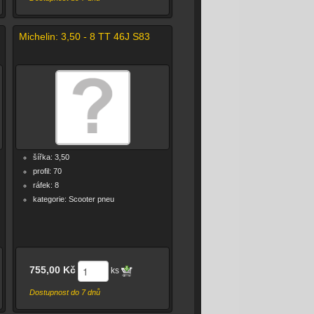
Michelin: 3,50 - 8 TT 46J S83
šířka: 3,50
profil: 70
ráfek: 8
kategorie: Scooter pneu
755,00 Kč
ks
Dostupnost do 7 dnů