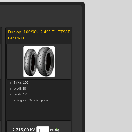
Dunlop: 100/90-12 49J TL TT93F
GP PRO
šířka: 100
profil: 90
ráfek: 12
kategorie: Scooter pneu
2 715,00 Kč
ks