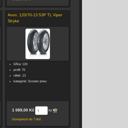
Avon: 120/70-13 53P TL Viper
Stryke
šířka: 120
profil: 70
ráfek: 13
kategorie: Scooter pneu
1 089,00 Kč
ks
Dostupnost do 7 dnů