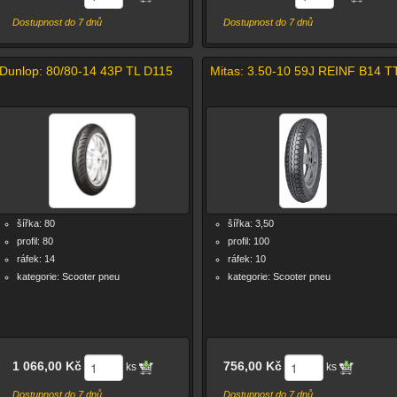
Dostupnost do 7 dnů
Dostupnost do 7 dnů
Dunlop: 80/80-14 43P TL D115
Mitas: 3.50-10 59J REINF B14 T
šířka: 80
šířka: 3,50
profil: 80
profil: 100
ráfek: 14
ráfek: 10
kategorie: Scooter pneu
kategorie: Scooter pneu
1 066,00 Kč
756,00 Kč
ks
ks
Dostupnost do 7 dnů
Dostupnost do 7 dnů