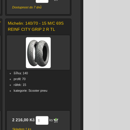
Dostupnost do 7 dnů
T
Michelin: 140/70 - 15 M/C 69S
REINF CITY GRIP 2 R TL
šířka: 140
profil: 70
ráfek: 15
kategorie: Scooter pneu
2 216,00 Kč
ks
Skladem 1 ks