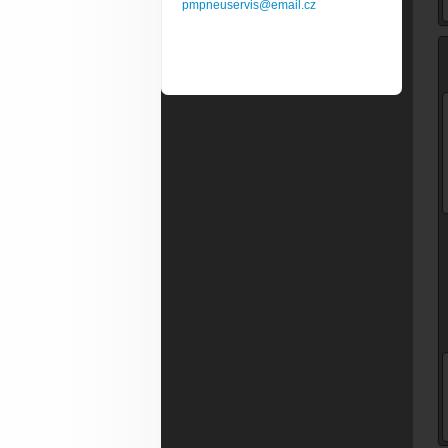
pmpneuservis@email.cz