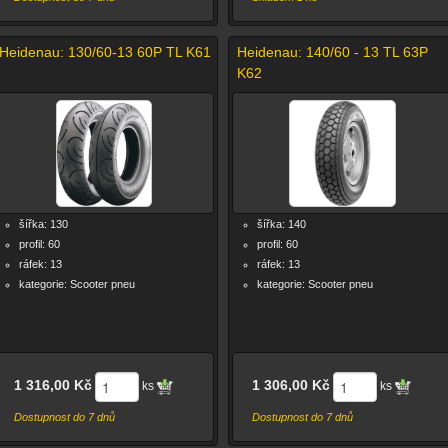
Heidenau: 130/60-13 60P TL K61
Heidenau: 140/60 - 13 TL 63P
K62
šířka: 130
šířka: 140
profil: 60
profil: 60
ráfek: 13
ráfek: 13
kategorie: Scooter pneu
kategorie: Scooter pneu
1 316,00 Kč
1 306,00 Kč
ks
ks
Dostupnost do 7 dnů
Dostupnost do 7 dnů