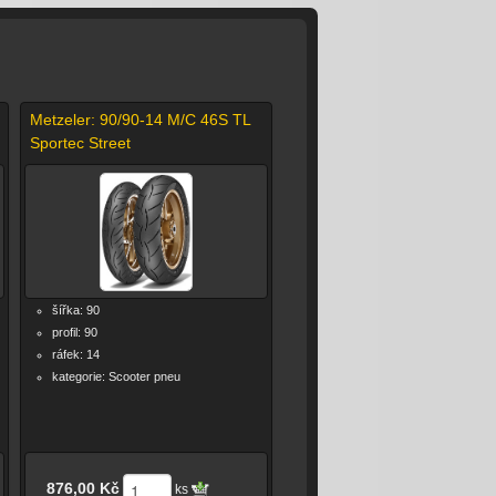
Metzeler: 90/90-14 M/C 46S TL
Sportec Street
šířka: 90
profil: 90
ráfek: 14
kategorie: Scooter pneu
876,00 Kč
ks