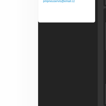
pmpneuservis@email.cz