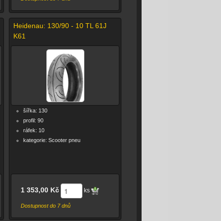
Heidenau: 130/90 - 10 TL 61J
K61
šířka: 130
profil: 90
ráfek: 10
kategorie: Scooter pneu
1 353,00 Kč
ks
Dostupnost do 7 dnů