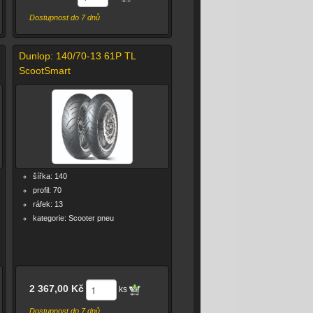
Dostupnost do 7 dnů
Dunlop: 140/70-13 61P TL
ScootSmart
šířka: 140
profil: 70
ráfek: 13
kategorie: Scooter pneu
2 367,00 Kč
ks
Dostupnost do 7 dnů