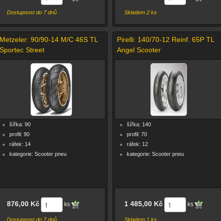
Dostupnost do 7 dnů
Skladem 2 ks
Metzeler: 90/90-14 M/C 46S TL
Pirelli: 140/70-12 Reinf. 65P TL
Sportec Street
Angel Scooter
šířka: 90
šířka: 140
profil: 90
profil: 70
ráfek: 14
ráfek: 12
kategorie: Scooter pneu
kategorie: Scooter pneu
876,00 Kč
1 485,00 Kč
ks
ks
Dostupnost do 7 dnů
Skladem 1 ks