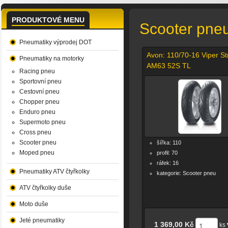
PRODUKTOVÉ MENU
Scooter pne
Pneumatiky výprodej DOT
Avon: 110/70-16 Viper St
Pneumatiky na motorky
AM63 52S TL
Racing pneu
Sportovní pneu
Cestovní pneu
Chopper pneu
Enduro pneu
Supermoto pneu
Cross pneu
Scooter pneu
šířka: 110
Moped pneu
profil: 70
ráfek: 16
Pneumatiky ATV čtyřkolky
kategorie: Scooter pneu
ATV čtyřkolky duše
Moto duše
Jeté pneumatiky
1 369,00 Kč
ks