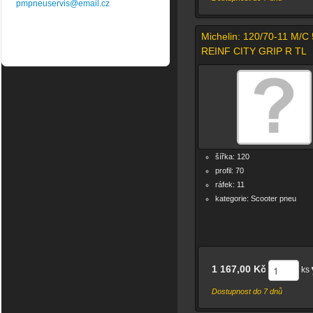
pmpneuservis@email.cz
Michelin: 120/70-11 M/C
REINF CITY GRIP R TL
šířka: 120
profil: 70
ráfek: 11
kategorie: Scooter pneu
1 167,00 Kč
ks
Dostupnost do 7 dnů