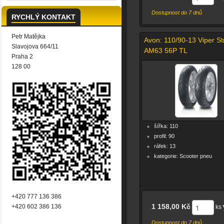
Dostupnost do 7 dnů
RYCHLÝ KONTAKT
Petr Matějka
Avon: 110/90-13 Viper St
Slavojova 664/11
AM63 56P TL
Praha 2
128 00
šířka: 110
profil: 90
ráfek: 13
kategorie: Scooter pneu
+420 777 136 386
1 158,00 Kč
+420 602 386 136
ks
Dostupnost do 7 dnů