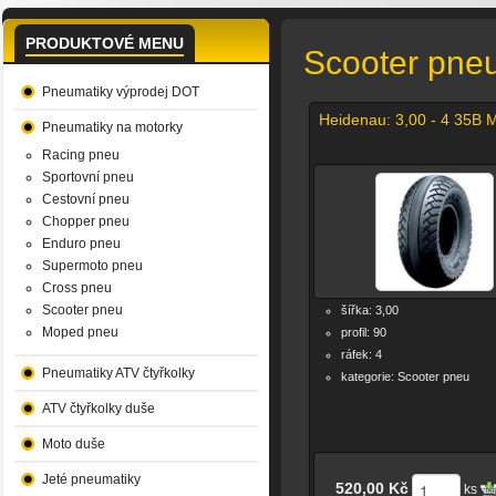
PRODUKTOVÉ MENU
Scooter pne
Pneumatiky výprodej DOT
Heidenau: 3,00 - 4 35B
Pneumatiky na motorky
Racing pneu
Sportovní pneu
Cestovní pneu
Chopper pneu
Enduro pneu
Supermoto pneu
Cross pneu
Scooter pneu
šířka: 3,00
Moped pneu
profil: 90
ráfek: 4
Pneumatiky ATV čtyřkolky
kategorie: Scooter pneu
ATV čtyřkolky duše
Moto duše
Jeté pneumatiky
520,00 Kč
ks