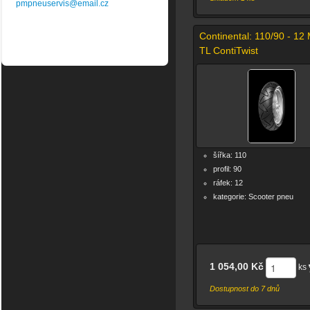
pmpneuservis@email.cz
Continental: 110/90 - 12
TL ContiTwist
šířka: 110
profil: 90
ráfek: 12
kategorie: Scooter pneu
1 054,00 Kč
ks
Dostupnost do 7 dnů