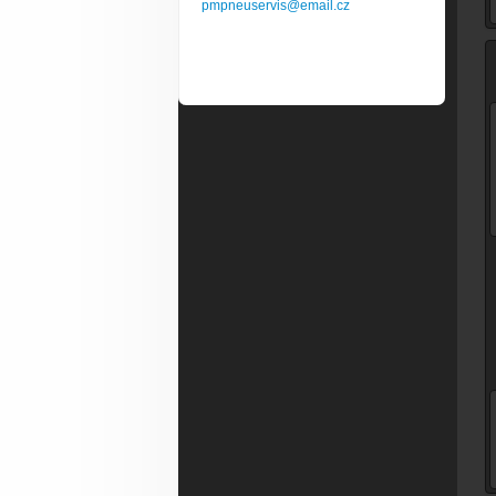
pmpneuservis@email.cz