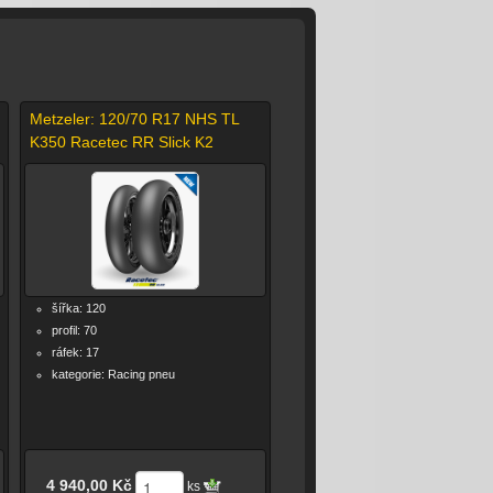
Metzeler: 120/70 R17 NHS TL
K350 Racetec RR Slick K2
šířka: 120
profil: 70
ráfek: 17
kategorie: Racing pneu
4 940,00 Kč
ks