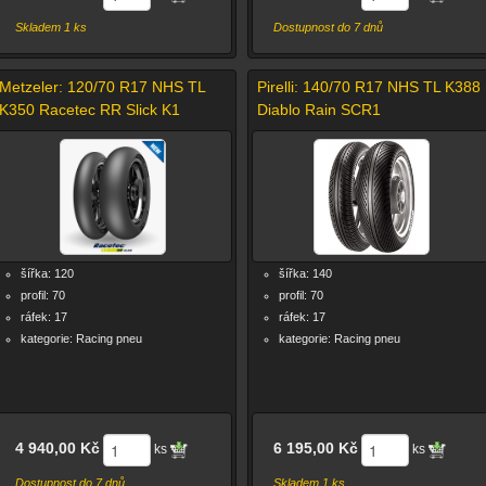
Skladem 1 ks
Dostupnost do 7 dnů
Metzeler: 120/70 R17 NHS TL
Pirelli: 140/70 R17 NHS TL K388
K350 Racetec RR Slick K1
Diablo Rain SCR1
šířka: 120
šířka: 140
profil: 70
profil: 70
ráfek: 17
ráfek: 17
kategorie: Racing pneu
kategorie: Racing pneu
4 940,00 Kč
6 195,00 Kč
ks
ks
Dostupnost do 7 dnů
Skladem 1 ks