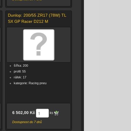
Dunlop: 200/55 ZR17 (78W) TL
SX GP Racer D212 M
šířka: 200
profil: 55
ráfek: 17
kategorie: Racing pneu
6 502,00 Kč
ks
Dostupnost do 7 dnů