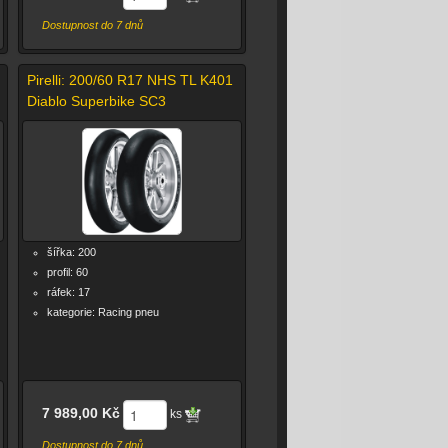
Dostupnost do 7 dnů
Pirelli: 200/60 R17 NHS TL K401
Diablo Superbike SC3
šířka: 200
profil: 60
ráfek: 17
kategorie: Racing pneu
7 989,00 Kč
ks
Dostupnost do 7 dnů