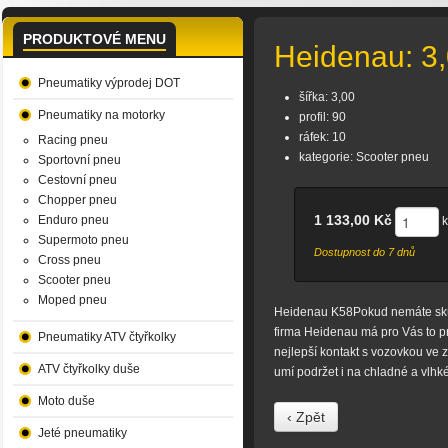
PRODUKTOVÉ MENU
Heidenau: 3
Pneumatiky výprodej DOT
šířka: 3,00
Pneumatiky na motorky
profil: 90
ráfek: 10
Racing pneu
kategorie: Scooter pneu
Sportovní pneu
Cestovní pneu
Chopper pneu
1 133,00 Kč
Enduro pneu
Supermoto pneu
Dostupnost do 7 dnů
Cross pneu
Scooter pneu
Moped pneu
Heidenau K58Pokud nemáte skútr
firma Heidenau má pro Vás to pr
Pneumatiky ATV čtyřkolky
nejlepší kontakt s vozovkou ve z
ATV čtyřkolky duše
umí podržet i na chladné a vlhk
Moto duše
‹ Zpět
Jeté pneumatiky